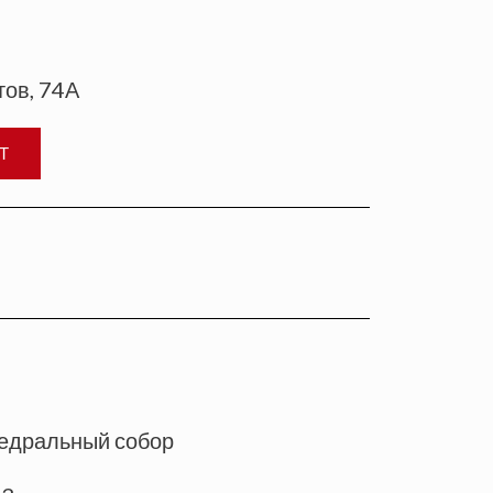
тов, 74А
Т
едральный собор