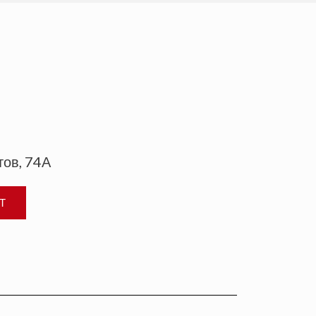
тов, 74А
Т