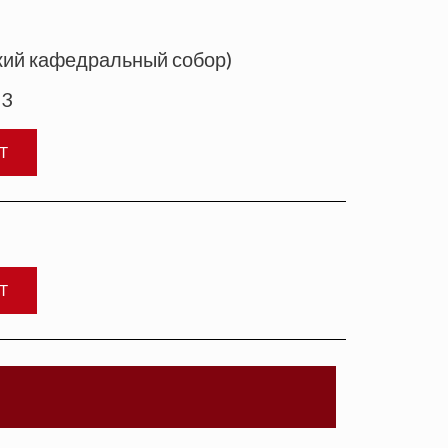
кий кафедральный собор)
23
Т
Т