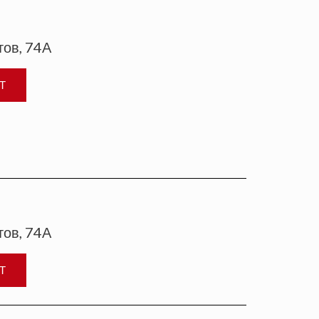
тов, 74А
Т
тов, 74А
Т