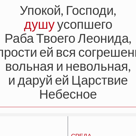
Упокой, Господи,
душу
усопшего
Раба Твоего Леонида,
прости ей вся согреше
вольная и невольная,
и даруй ей Царствие
Небесное
СРЕДА