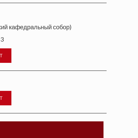
кий кафедральный собор)
23
Т
Т