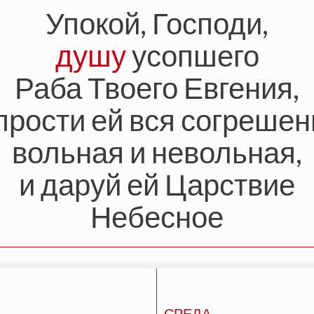
Упокой, Господи,
душу
усопшего
Раба Твоего Евгения,
прости ей вся согреше
вольная и невольная,
и даруй ей Царствие
Небесное
СРЕДА